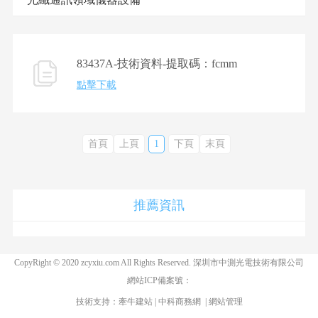
83437A-技術資料-提取碼：fcmm
點擊下載
首頁
上頁
1
下頁
末頁
推薦資訊
CopyRight © 2020 zcyxiu.com All Rights Reserved. 深圳市中測光電技術有限公司
網站ICP備案號：
技術支持：
牽牛建站
|
中科商務網
|
網站管理