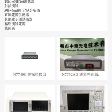
數(shù)據(jù)采集器
射頻測試
網(wǎng)絡.SNA分析儀
直流電源供應器
其他電子測試儀器
精密測試電源
萬用表
N7749C 光探頭接口
N7752A 2 通道光衰減器和功率計