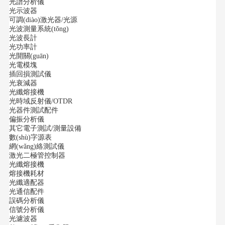
光譜分析儀
光示波器
可調(diào)激光器/光源
光波測量系統(tǒng)
光波長計
光功率計
光開關(guān)
光電模塊
插回損測試儀
光衰減器
光纖熔接機
光時域反射儀/OTDR
光器件測試配件
偏振分析儀
其它電子測試/測量設備
數(shù)字源表
網(wǎng)絡測試儀
激光二極管控制器
光纖熔接機
熔接機耗材
光纖適配器
光通信配件
誤碼分析儀
信號分析儀
光濾波器